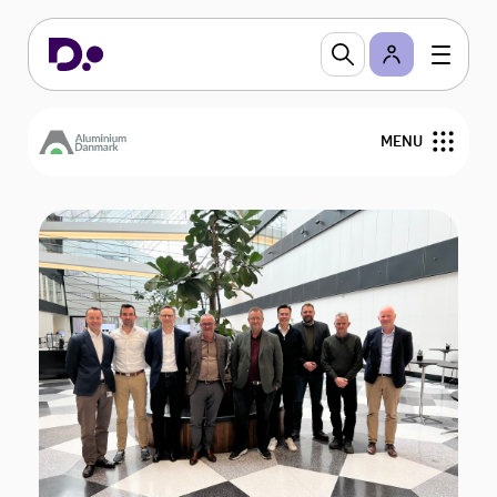
MENU
Om os
Nyheder
Arrangementer
Medlemmer
Bestyrelse
Kontakt