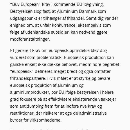
“Buy European”-krav i kommende EU-lovgivning.
Bestyrelsen slog fast, at Aluminium Danmark som
udgangspunkt er tilhænger af frihandel. Samtidig var der
enighed om, at unfair konkurrence, eksempelvis som
følge af udenlandske subsidier, kan nødvendiggøre
modforanstaltninger.
Et generelt krav om europæisk oprindelse blev dog
vurderet som problematisk. Europæisk produktion kan
ganske enkelt ikke dække behovet, medmindre begrebet
“europæisk” defineres meget bredt og også omfatter
frihandelspartnere. Hvis målet er at styrke og bevare
europæisk produktion af aluminium og
aluminiumprodukter, bør EU ifølge bestyrelsen i højere
grad fokusere på at effektivisere eksisterende værktøjer
som antidumping frem for at indføre nye krav og
restriktioner, der risikerer at øge de administrative
byrder for virksomhederne.