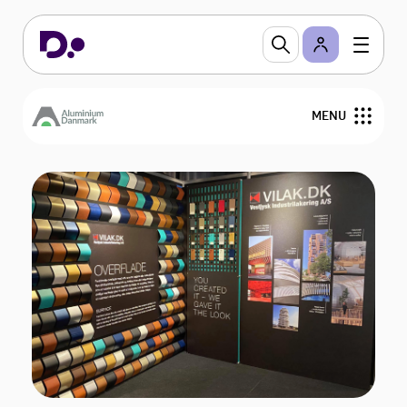
MENU
Om os
Nyheder
Arrangementer
Medlemmer
Bestyrelse
Kontakt