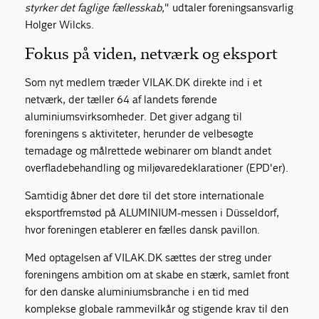
styrker det faglige fællesskab,
" udtaler foreningsansvarlig
Holger Wilcks.
Fokus på viden, netværk og eksport
Som nyt medlem træder VILAK.DK direkte ind i et
netværk, der tæller 64 af landets førende
aluminiumsvirksomheder. Det giver adgang til
foreningens s aktiviteter, herunder de velbesøgte
temadage og målrettede webinarer om blandt andet
overfladebehandling og miljøvaredeklarationer (EPD'er).
Samtidig åbner det døre til det store internationale
eksportfremstød på ALUMINIUM-messen i Düsseldorf,
hvor foreningen etablerer en fælles dansk pavillon.
Med optagelsen af VILAK.DK sættes der streg under
foreningens ambition om at skabe en stærk, samlet front
for den danske aluminiumsbranche i en tid med
komplekse globale rammevilkår og stigende krav til den