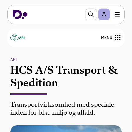
MENU
ARI arbejder for
ARI
HCS A/S Transport &
Aktuelt
Spedition
ARI's medlemmer
Bestyrelse
Transportvirksomhed med speciale
inden for bl.a. miljø og affald.
Om ARI
Viden om affaldssektoren