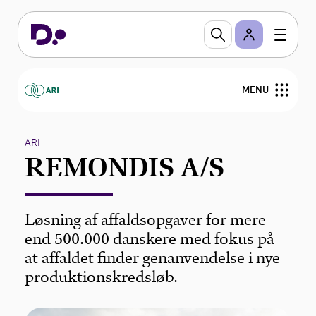
MENU
ARI arbejder for
ARI
REMONDIS A/S
Aktuelt
ARI's medlemmer
Løsning af affaldsopgaver for mere
end 500.000 danskere med fokus på
Bestyrelse
at affaldet finder genanvendelse i nye
produktionskredsløb.
Om ARI
Viden om affaldssektoren