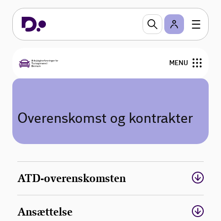
MENU
Nyheder
Overenskomst og kontrakter
Overenskomst og kontrakter
Vedtægter
Årshjul
ATD-overenskomsten
Bestyrelse
Ansættelse
Medlemmer