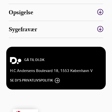
Opsigelse
Kontakt
Sygefravær
GÅ TIL DI.DK
H.C.Andersens Boulevard 18, 1553 København V
SE DI'S PRIVATLIVSPOLITIK