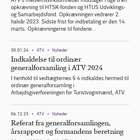
ATV’s medlemsvirksomheder modtager i uge 8 en
opkrævning til HTSK-fonden og HTUS Udviklings-
og Samarbejdsfond. Opkrævningen vedrører 2.
halvår 2023. Sidste frist for indbetaling er den 14.
marts. Opkrævningerne til fondene…
30.01.24
ATV
Nyheder
•
•
Indkaldelse til ordinær
generalforsamling i ATV 2024
I henhold til vedtægternes § 4 indkaldes hermed til
ordinær generalforsamling i
Arbejdsgiverforeningen for Turistvognmænd, ATV.
06.12.23
ATV
Nyheder
•
•
Referat fra generalforsamlingen,
årsrapport og formandens beretning