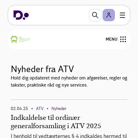
MENU
Nyheder
Nyheder fra ATV
Overenskomster og personalejura
Hold dig opdateret med nyheder om afgørelser, regler og
takster, praktiske råd og nye services.
Bestyrelse
Medlemmer
02.04.25
ATV
Nyheder
•
•
Indkaldelse til ordinær
Kontakt
generalforsamling i ATV 2025
I henhold til vedtægternes § 4 indkaldes hermed til