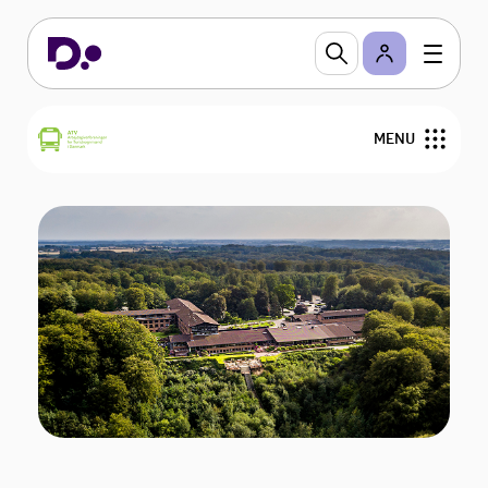
MENU
Nyheder
Overenskomster og personalejura
Bestyrelse
Medlemmer
Kontakt