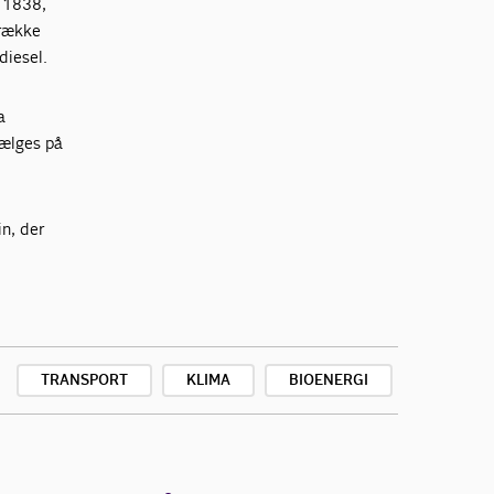
l 1838,
rrække
diesel.
a
sælges på
in, der
TRANSPORT
KLIMA
BIOENERGI