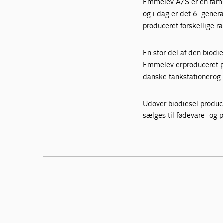
Emmelev A/S er en famil
og i dag er det 6. gener
produceret forskellige r
En stor del af den biod
Emmelev er produceret på
danske tankstationer og 
Udover biodiesel produce
sælges til fødevare- og 