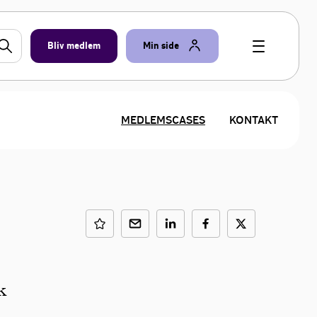
Bliv medlem
Min side
MEDLEMSCASES
KONTAKT
k