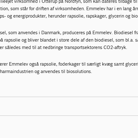
ieejet virksomhed i Otterup på Nordfyn, som kan dateres tilbage ti
ation, som står for driften af virksomheden. Emmelev har i en lang å
aps- og energiprodukter, herunder rapsolie, rapskager, glycerin og bio
iesel, som anvendes i Danmark, produceres på Emmelev. Biodiesel fr
 rapsolie og bliver blandet i store dele af den biodiesel, som bl.a. 
er således med til at nedbringe transportsektorens CO2-aftryk.
rer Emmelev også rapsolie, foderkager til særligt kvæg samt glycer
pharmaindustrien og anvendes til biosolutions.