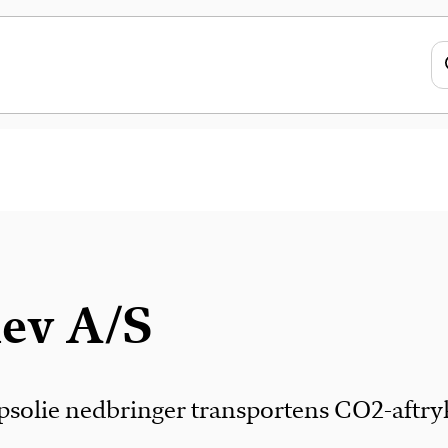
ev A/S
apsolie nedbringer transportens CO2-aftry