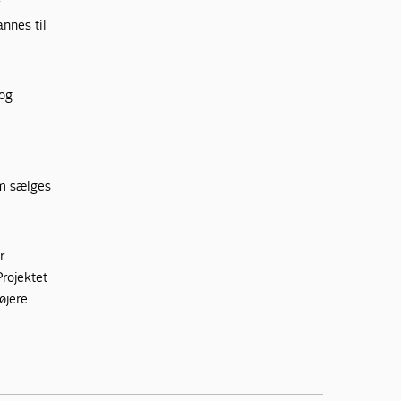
r
nnes til
 og
om sælges
r
Projektet
øjere