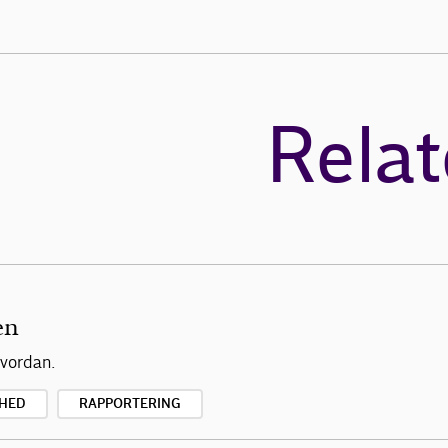
Relat
en
hvordan.
HED
RAPPORTERING