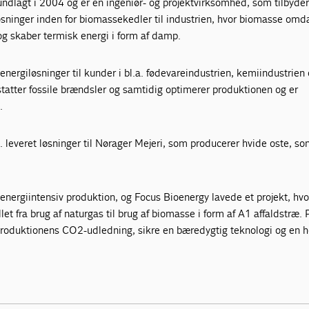
ndlagt i 2004 og er en ingeniør- og projektvirksomhed, som tilbyde
øsninger inden for biomassekedler til industrien, hvor biomasse omda
og skaber termisk energi i form af damp.
energiløsninger til kunder i bl.a. fødevareindustrien, kemiindustrien
tatter fossile brændsler og samtidig optimerer produktionen og er
.
. leveret løsninger til Nørager Mejeri, som producerer hvide oste, s
energiintensiv produktion, og Focus Bioenergy lavede et projekt, hvo
et fra brug af naturgas til brug af biomasse i form af A1 affaldstræ. 
produktionens CO2-udledning, sikre en bæredygtig teknologi og en h