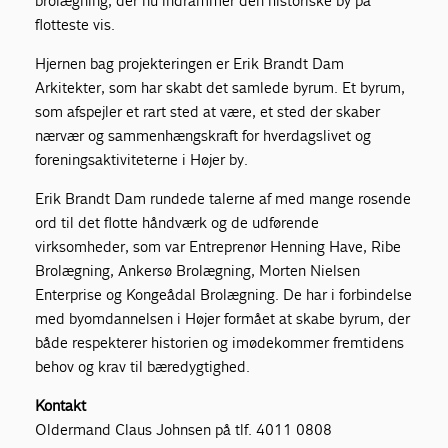
brolægning, der nu indrammer den historiske by på
flotteste vis.
Hjernen bag projekteringen er Erik Brandt Dam
Arkitekter, som har skabt det samlede byrum. Et byrum,
som afspejler et rart sted at være, et sted der skaber
nærvær og sammenhængskraft for hverdagslivet og
foreningsaktiviteterne i Højer by.
Erik Brandt Dam rundede talerne af med mange rosende
ord til det flotte håndværk og de udførende
virksomheder, som var Entreprenør Henning Have, Ribe
Brolægning, Ankersø Brolægning, Morten Nielsen
Enterprise og Kongeådal Brolægning. De har i forbindelse
med byomdannelsen i Højer formået at skabe byrum, der
både respekterer historien og imødekommer fremtidens
behov og krav til bæredygtighed.
Kontakt
Oldermand Claus Johnsen på tlf. 4011 0808