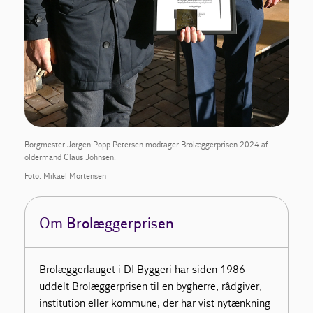
Borgmester Jørgen Popp Petersen modtager Brolæggerprisen 2024 af
oldermand Claus Johnsen.
Foto: Mikael Mortensen
Om Brolæggerprisen
Brolæggerlauget i DI Byggeri har siden 1986
uddelt Brolæggerprisen til en bygherre, rådgiver,
institution eller kommune, der har vist nytænkning