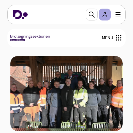
MENU
Om lauget
Nyheder
For medlemmer
Brolæggerprisen
Medlemmer
Bestyrelse