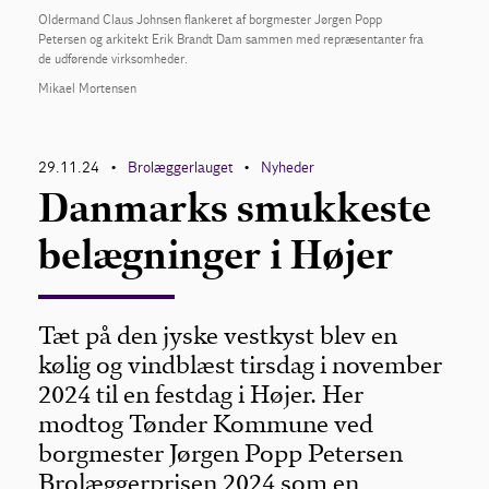
Oldermand Claus Johnsen flankeret af borgmester Jørgen Popp
Petersen og arkitekt Erik Brandt Dam sammen med repræsentanter fra
de udførende virksomheder.
Mikael Mortensen
29.11.24
Brolæggerlauget
Nyheder
•
•
Danmarks smukkeste
belægninger i Højer
Tæt på den jyske vestkyst blev en
kølig og vindblæst tirsdag i november
2024 til en festdag i Højer. Her
modtog Tønder Kommune ved
borgmester Jørgen Popp Petersen
Brolæggerprisen 2024 som en