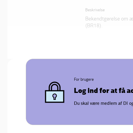
Beskrivelse
Bekendtgørelse om æ
(BR18).
For brugere
Log ind for at få 
Du skal være medlem af DI og 