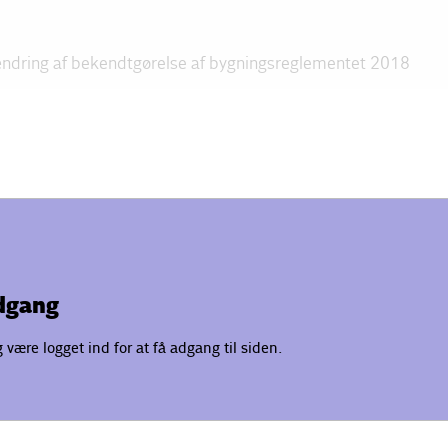
ndring af bekendtgørelse af bygningsreglementet 2018
adgang
være logget ind for at få adgang til siden.