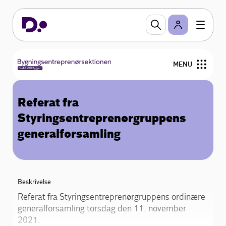
MENU
Bestyrelse
Referat fra
Styringsentreprenørgruppens
Medlemmer
generalforsamling
Om os
Styringsentreprenørgruppen
Beskrivelse
Referat fra Styringsentreprenørgruppens ordinære
Nyhusentreprenørerne
generalforsamling torsdag den 11. november
2021.