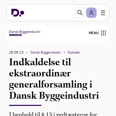
MENU
Råd og vejledninger
28.08.23
Dansk Byggeindustri
Nyheder
•
•
Indkaldelse til
Nyheder
ekstraordinær
Om Dansk Byggeindustri
generalforsamling i
Dansk Byggeindustri
I henhold til § 13 i vedtægterne for