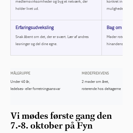
medlemsvirksomheder og byg et netværk, der
konkret indsigt 
holder livet ud.
muligheder.
Erfaringsudveksling
Bag om virk
Snak åbent om det, der er svært. Lær af andres
Møder roterer hos
løsninger og del dine egne.
hinandens hverda
MÅLGRUPPE
MØDEFREKVENS
Under 40 år,
2 møder om året,
ledelses- eller forretningsansvar
roterende hos deltagerne
Vi mødes første gang den
7.-8. oktober på Fyn