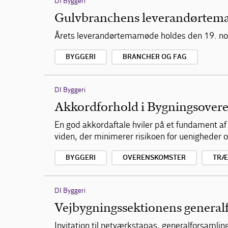
DI Byggeri
Gulvbranchens leverandørte
Årets leverandørtemamøde holdes den 19. no
BYGGERI
BRANCHER OG FAG
DI Byggeri
Akkordforhold i Bygningsover
En god akkordaftale hviler på et fundament 
viden, der minimerer risikoen for uenigheder
BYGGERI
OVERENSKOMSTER
TRÆ
DI Byggeri
Vejbygningssektionens general
Invitation til netværkstapas, generalforsamli