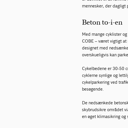
mennesker, der dagligt 
Beton to-i-en
Med mange cyklister og 
COBE – været vigtigt at
designet med nedsænket 
overskueligvis kan parke
Cykelbedene er 30-50 cm
cyklerne synlige og lett
cykelparkering ved trafi
besøgende.
De nedsænkede betonskål
skybrudsikre området via
en øget klimasikring og 