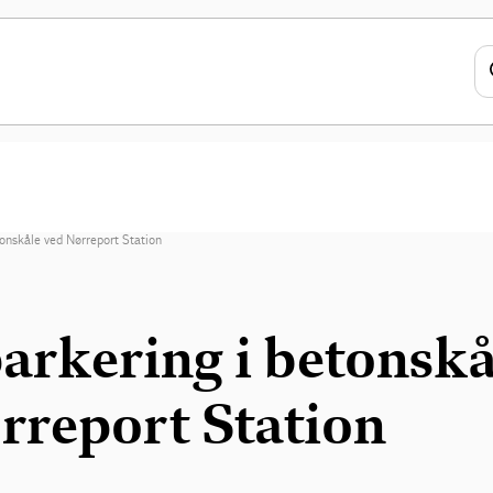
tonskåle ved Nørreport Station
arkering i betonskå
rreport Station