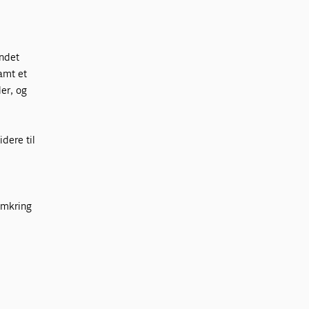
andet
amt et
ler, og
dere til
 omkring