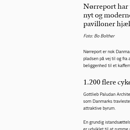
Nørreport har 
nyt og moderne
pavilloner hjæl
Foto: Bo Bolther
Nørreport er nok Danma
pladsen på vej til og fra
beliggenhed til et kaffe
1.200 flere cy
Gottlieb Paludan Archi
som Danmarks travleste 
attraktive byrum.
En grundig istandsættels
er udviklet til at rum