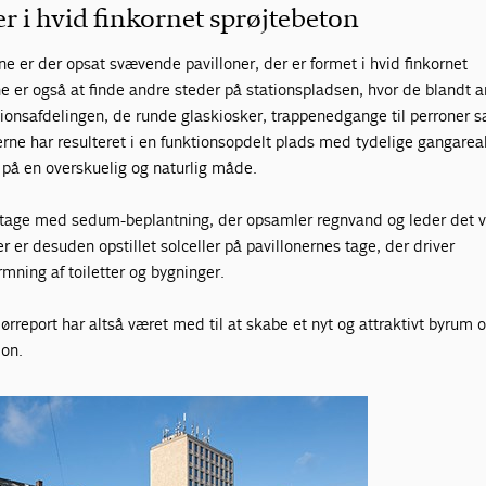
r i hvid finkornet sprøjtebeton
e er der opsat svævende pavilloner, der er formet i hvid finkornet
ne er også at finde andre steder på stationspladsen, hvor de blandt 
ionsafdelingen, de runde glaskiosker, trappenedgange til perroner s
onerne har resulteret i en funktionsopdelt plads med tydelige gangarea
å en overskuelig og naturlig måde.
tage med sedum-beplantning, der opsamler regnvand og leder det vi
Der er desuden opstillet solceller på pavillonernes tage, der driver
mning af toiletter og bygninger.
ørreport har altså været med til at skabe et nyt og attraktivt byrum
ion.