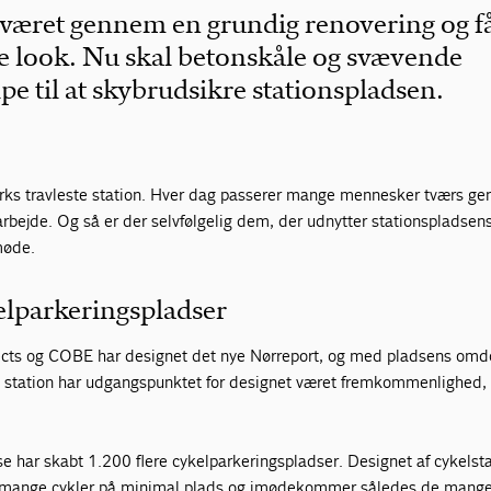
været gennem en grundig renovering og f
 look. Nu skal betonskåle og svævende
pe til at skybrudsikre stationspladsen.
rks travleste station. Hver dag passerer mange mennesker tværs g
 arbejde. Og så er der selvfølgelig dem, der udnytter stationspladsen
møde.
kelparkeringspladser
tects og COBE har designet det nye Nørreport, og med pladsens o
station har udgangspunktet for designet været fremkommenlighed, 
e har skabt 1.200 flere cykelparkeringspladser. Designet af cykelst
me mange cykler på minimal plads og imødekommer således de mang