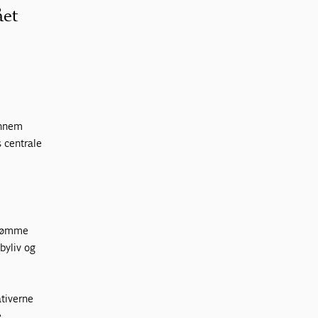
ået
ennem
s centrale
mdømme
byliv og
ativerne
e