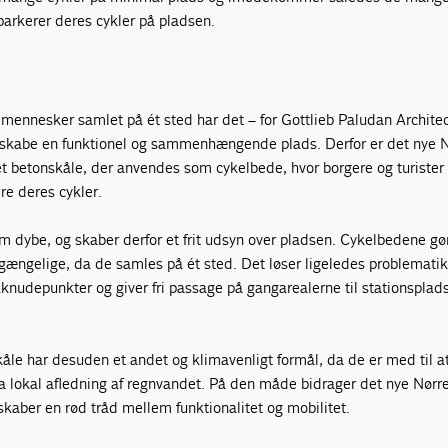
parkerer deres cykler på pladsen.
mennesker samlet på ét sted har det – for Gottlieb Paludan Archite
 skabe en funktionel og sammenhængende plads. Derfor er det nye N
betonskåle, der anvendes som cykelbede, hvor borgere og turister
re deres cykler.
 dybe, og skaber derfor et frit udsyn over pladsen. Cykelbedene gø
ilgængelige, da de samles på ét sted. Det løser ligeledes problemat
kknudepunkter og giver fri passage på gangarealerne til stationspla
e har desuden et andet og klimavenligt formål, da de er med til a
 lokal afledning af regnvandet. På den måde bidrager det nye Nørrep
skaber en rød tråd mellem funktionalitet og mobilitet.