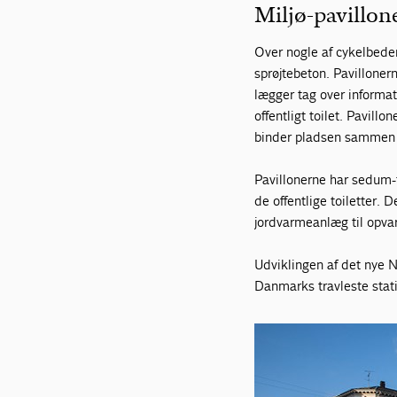
Miljø-pavillone
Over nogle af cykelbeden
sprøjtebeton. Pavilloner
lægger tag over informat
offentligt toilet. Pavill
binder pladsen sammen p
Pavillonerne har sedum-
de offentlige toiletter. 
jordvarmeanlæg til opvar
Udviklingen af det nye N
Danmarks travleste stat