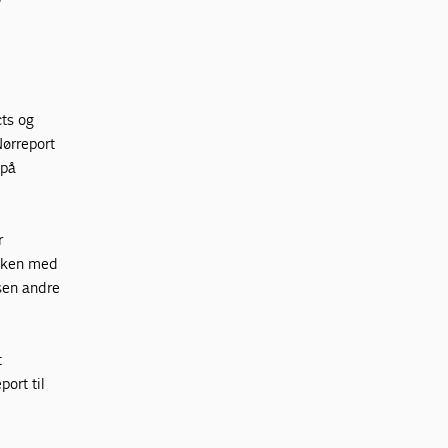
cts og
ørreport
 på
r
ikken med
dsen andre
t
ort til