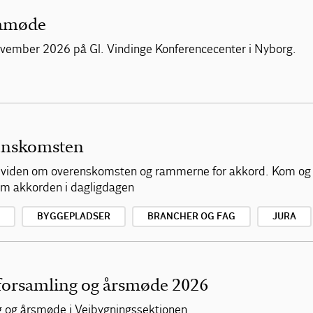
mamøde
vember 2026 på Gl. Vindinge Konferencecenter i Nyborg.
enskomsten
af viden om overenskomsten og rammerne for akkord. Kom og
 om akkorden i dagligdagen
BYGGEPLADSER
BRANCHER OG FAG
JURA
forsamling og årsmøde 2026
ng og årsmøde i Vejbygningssektionen.