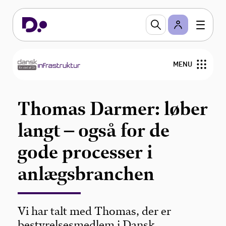
MENU
Udgivelser
Thomas Darmer: løber
Om Dansk Infrastruktur
langt – også for de
gode processer i
anlægsbranchen
Vi har talt med Thomas, der er
bestyrelsesmedlem i Dansk