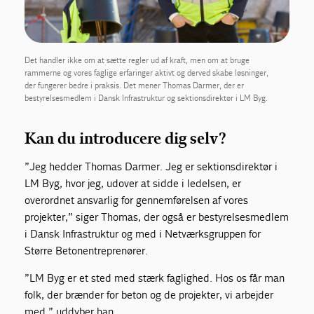
Det handler ikke om at sætte regler ud af kraft, men om at bruge
rammerne og vores faglige erfaringer aktivt og derved skabe løsninger,
der fungerer bedre i praksis. Det mener Thomas Darmer, der er
bestyrelsesmedlem i Dansk Infrastruktur og sektionsdirektør i LM Byg.
Kan du introducere dig selv?
”Jeg hedder Thomas Darmer. Jeg er sektionsdirektør i
LM Byg, hvor jeg, udover at sidde i ledelsen, er
overordnet ansvarlig for gennemførelsen af vores
projekter,” siger Thomas, der også er bestyrelsesmedlem
i Dansk Infrastruktur og med i Netværksgruppen for
Større Betonentreprenører.
”LM Byg er et sted med stærk faglighed. Hos os får man
folk, der brænder for beton og de projekter, vi arbejder
med,” uddyber han.