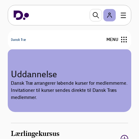
MENU
Om Dansk Træ
Uddannelse
Medlemmer
Dansk Træ arrangerer løbende kurser for medlemmerne.
Invitationer til kurser sendes direkte til Dansk Træs
Medlemsfordele
medlemmer.
Uddannelse
Publikationer
Lærlingekursus