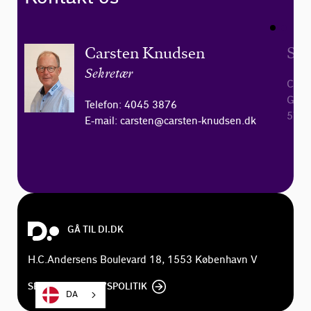
Carsten Knudsen
Sek
Sekretær
Cars
Geste
Telefon: 4045 3876
5750
E-mail: carsten@carsten-knudsen.dk
GÅ TIL DI.DK
H.C.Andersens Boulevard 18, 1553 København V
SE DI'S PRIVATLIVSPOLITIK
DA