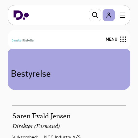
MENU
Medlemmer
Bestyrelse
Om os
Bestyrelse
Publikationer
Søren Evald Jensen
Direktør (Formand)
Virksomhed:
NCC Industry A/S