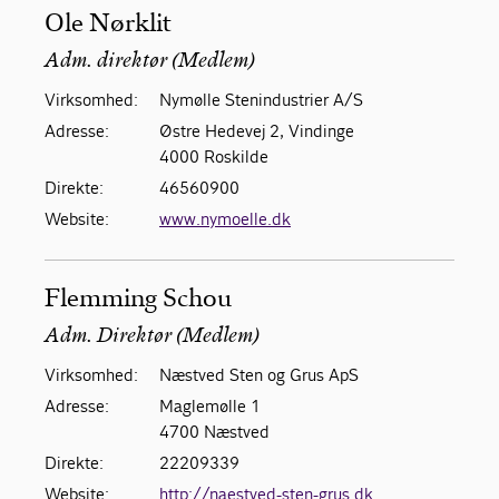
Ole Nørklit
Adm. direktør (Medlem)
Virksomhed:
Nymølle Stenindustrier A/S
Adresse:
Østre Hedevej 2, Vindinge
4000 Roskilde
Direkte:
46560900
Website:
www.nymoelle.dk
Flemming Schou
Adm. Direktør (Medlem)
Virksomhed:
Næstved Sten og Grus ApS
Adresse:
Maglemølle 1
4700 Næstved
Direkte:
22209339
Website:
http://naestved-sten-grus.dk