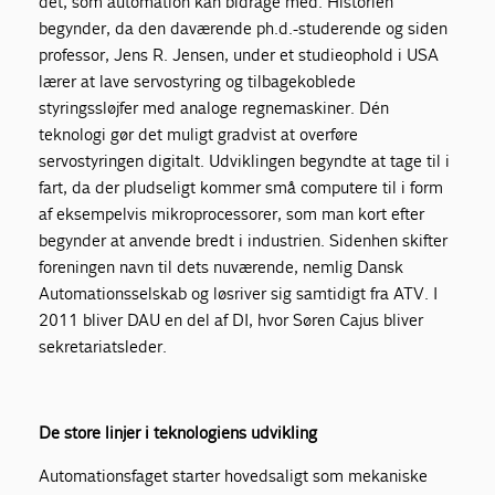
det, som automation kan bidrage med. Historien
begynder, da den daværende ph.d.-studerende og siden
professor, Jens R. Jensen, under et studieophold i USA
lærer at lave servostyring og tilbagekoblede
styringssløjfer med analoge regnemaskiner. Dén
teknologi gør det muligt gradvist at overføre
servostyringen digitalt. Udviklingen begyndte at tage til i
fart, da der pludseligt kommer små computere til i form
af eksempelvis mikroprocessorer, som man kort efter
begynder at anvende bredt i industrien. Sidenhen skifter
foreningen navn til dets nuværende, nemlig Dansk
Automationsselskab og løsriver sig samtidigt fra ATV. I
2011 bliver DAU en del af DI, hvor Søren Cajus bliver
sekretariatsleder.
De store linjer i teknologiens udvikling
Automationsfaget starter hovedsaligt som mekaniske