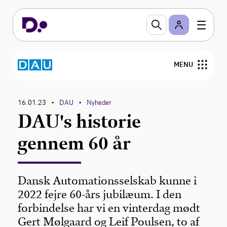
MENU
Om DAu
16.01.23
DAU
Nyheder
•
•
DAU's historie
Nyheder
gennem 60 år
Medlemmer
Bestyrelsen
Dansk Automationsselskab kunne i
2022 fejre 60-års jubilæum. I den
Arrangementer
forbindelse har vi en vinterdag mødt
Gert Mølgaard og Leif Poulsen, to af
Webinarer