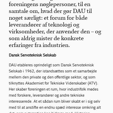
foreningens nøglepersoner, til en
samtale om, hvad der gør DAU til
Bliv medlem
noget særligt: et forum for både
leverandører af teknologi og
Netværk
virksomheder, der anvender den – og
som aldrig mister de konkrete
English
erfaringer fra industrien.
Dansk Servoteknisk Selskab
DAU etableres oprindeligt som Dansk Servoteknisk
Selskab i 1962, der istandsættes som et samarbejde
mellem den private og den offentlige sektor, og som
tilknyttes Akademiet for Tekniske Videnskaber (ATV).
Her skaber foreningen et rum, hvor industrifolk mødes
med forskere, leverandører og andre tekniske
interesserede. At et sådan rum bliver skabt er i sig selv
med til at anstifte en endnu spæd interesse omkring alt