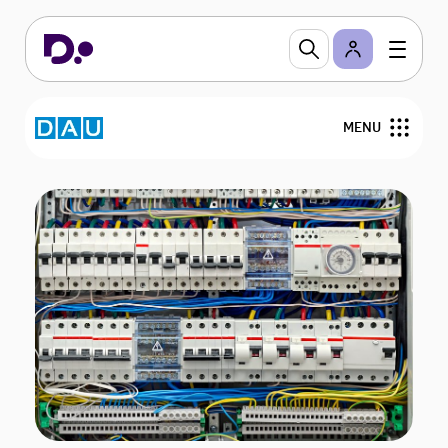
MENU
Om DAu
Nyheder
Medlemmer
Bestyrelsen
Arrangementer
Webinarer