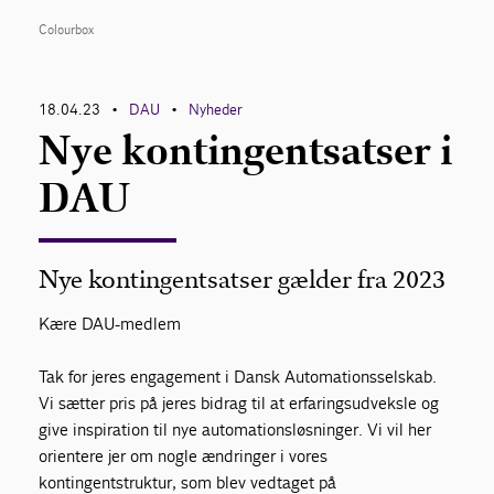
Colourbox
Bliv medlem
18.04.23
DAU
Nyheder
Netværk
•
•
Nye kontingentsatser i
English
DAU
Nye kontingentsatser gælder fra 2023
Kære DAU-medlem
Tak for jeres engagement i Dansk Automationsselskab.
Vi sætter pris på jeres bidrag til at erfaringsudveksle og
give inspiration til nye automationsløsninger. Vi vil her
orientere jer om nogle ændringer i vores
kontingentstruktur, som blev vedtaget på