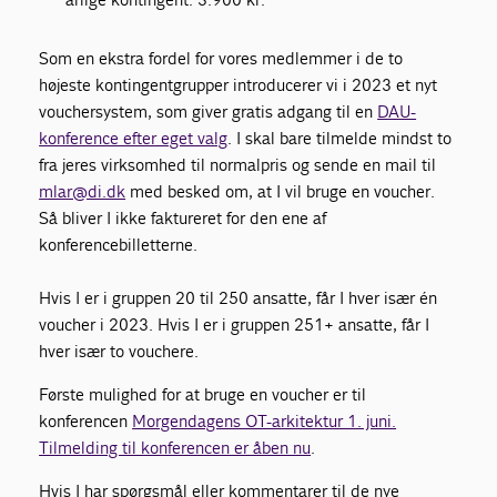
Som en ekstra fordel for vores medlemmer i de to
højeste kontingentgrupper introducerer vi i 2023 et nyt
vouchersystem, som giver gratis adgang til en
DAU-
konference efter eget valg
. I skal bare tilmelde mindst to
fra jeres virksomhed til normalpris og sende en mail til
mlar@di.dk
med besked om, at I vil bruge en voucher.
Så bliver I ikke faktureret for den ene af
konferencebilletterne.
Hvis I er i gruppen 20 til 250 ansatte, får I hver især én
voucher i 2023. Hvis I er i gruppen 251+ ansatte, får I
hver især to vouchere.
Første mulighed for at bruge en voucher er til
konferencen
Morgendagens OT-arkitektur 1. juni.
Tilmelding til konferencen er åben nu
.
Hvis I har spørgsmål eller kommentarer til de nye