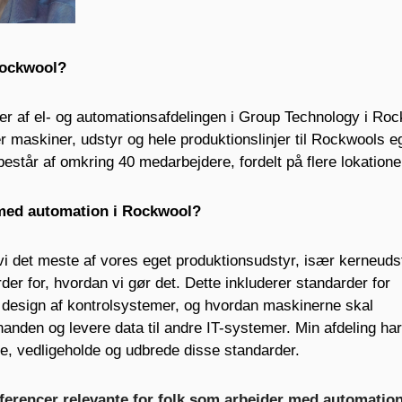
 Rockwool?
der af el- og automationsafdelingen i Group Technology i Ro
r maskiner, udstyr og hele produktionslinjer til Rockwools e
 består af omkring 40 medarbejdere, fordelt på flere lokatione
 med automation i Rockwool?
i det meste af vores eget produktionsudstyr, især kerneuds
er for, hvordan vi gør det. Dette inkluderer standarder for
 design af kontrolsystemer, og hvordan maskinerne skal
nden og levere data til andre IT-systemer. Min afdeling ha
kle, vedligeholde og udbrede disse standarder.
erencer relevante for folk som arbejder med automatio