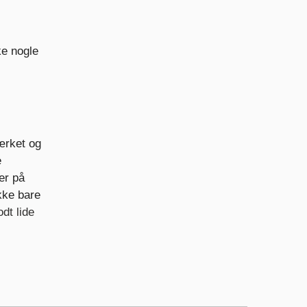
e nogle
ærket og
e
er på
ikke bare
dt lide