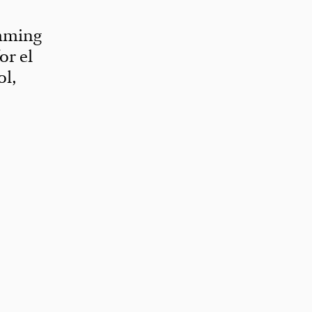
emming
or el
ol,