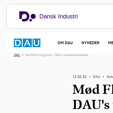
Dansk Industri
OM DAU
NYHEDER
M
DAU
Mød Flemming Schou - DAU's vicebestyrelsesleder
12.05.25
DAU
Nyh
•
•
Mød F
DAU's 