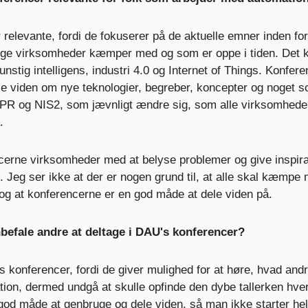
relevante, fordi de fokuserer på de aktuelle emner inden fo
ge virksomheder kæmper med og som er oppe i tiden. Det 
tig intelligens, industri 4.0 og Internet of Things. Konfer
le viden om nye teknologier, begreber, koncepter og noget 
PR og NIS2, som jævnligt ændre sig, som alle virksomhede
.
erne virksomheder med at belyse problemer og give inspirat
 Jeg ser ikke at der er nogen grund til, at alle skal kæmpe
og at konferencerne er en god måde at dele viden på.
anbefale andre at deltage i DAU's konferencer?
s konferencer, fordi de giver mulighed for at høre, hvad and
tion, dermed undgå at skulle opfinde den dybe tallerken hve
od måde at genbruge og dele viden, så man ikke starter helt