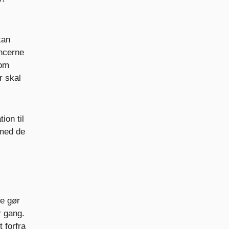
r
kan
encerne
som
r skal
ion til
 med de
re gør
r gang.
 forfra