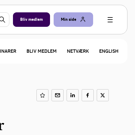
Bliv medlem
Min side
INARER
BLIV MEDLEM
NETVÆRK
ENGLISH
r