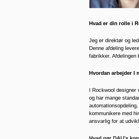
Hvad er din rolle i
Jeg er direktør og le
Denne afdeling levere
fabrikker. Afdelingen
Hvordan arbejder I
I Rockwool designer v
og har mange standard
automationsopdeling,
kommunikere med hina
ansvarlig for at udvi
Hvad gør DAU’s konf