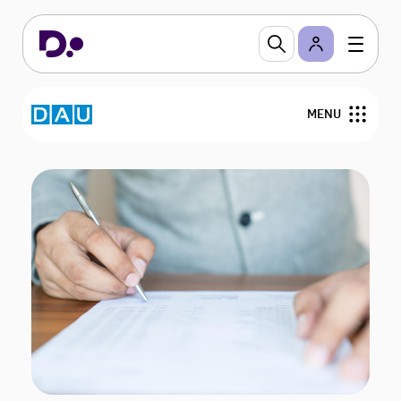
MENU
Om DAu
Nyheder
Medlemmer
Bestyrelsen
Arrangementer
Webinarer