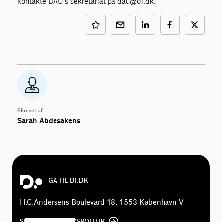
kontakte DAU’s sekretariat på
dau@di.dk
.
Skrevet af:
Sarah Abdesakens
GÅ TIL DI.DK
H.C.Andersens Boulevard 18, 1553 København V
SE DI'S PRIVATLIVSPOLITIK