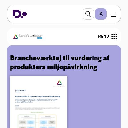
MENU
Om DFL
Brancheværktøj til vurdering af
produkters miljøpåvirkning
Regler og viden
Arrangementer
Sektioner
Branchevejledninger
Bliv medlem