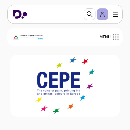
MENU
Om DFL
Regler og viden
Arrangementer
Sektioner
Branchevejledninger
Bliv medlem