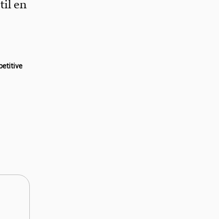
til en
etitive