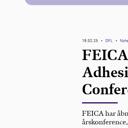
18.02.25
DFL
Nyh
•
•
FEICA
Adhesi
Confe
FEICA har åbne
årskonference, 