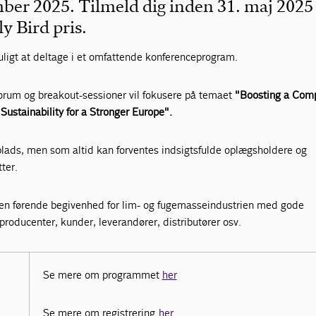
mber 2025. Tilmeld dig inden 31. maj 2025 
ly Bird pris.
uligt at deltage i et omfattende konferenceprogram.
rum og breakout-sessioner vil fokusere på temaet
"Boosting a Comp
 Sustainability for a Stronger Europe".
lads, men som altid kan forventes indsigtsfulde oplægsholdere og
ter.
en førende begivenhed for lim- og fugemasseindustrien med gode
roducenter, kunder, leverandører, distributører osv.
Se mere om programmet
her
Se mere om registrering
her