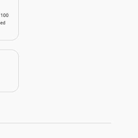
å 100
med