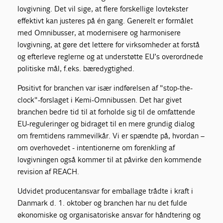
lovgivning. Det vil sige, at flere forskellige lovtekster
effektivt kan justeres på én gang. Generelt er formålet
med Omnibusser, at modernisere og harmonisere
lovgivning, at gøre det lettere for virksomheder at forstå
og efterleve reglerne og at understøtte EU’s overordnede
politiske mål, f.eks. bæredygtighed.
Positivt for branchen var især indførelsen af "stop-the-
clock"-forslaget i Kemi-Omnibussen. Det har givet
branchen bedre tid til at forholde sig til de omfattende
EU-reguleringer og bidraget til en mere grundig dialog
om fremtidens rammevilkår. Vi er spændte på, hvordan –
om overhovedet - intentionerne om forenkling af
lovgivningen også kommer til at påvirke den kommende
revision af REACH.
Udvidet producentansvar for emballage trådte i kraft i
Danmark d. 1. oktober og branchen har nu det fulde
økonomiske og organisatoriske ansvar for håndtering og