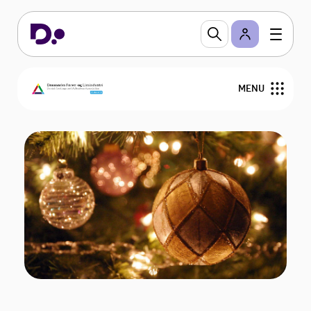
MENU
Om DFL
Regler og viden
Arrangementer
Sektioner
Branchevejledninger
Bliv medlem