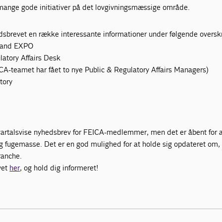
mange gode initiativer på det lovgivningsmæssige område.
edsbrevet en række interessante informationer under følgende overskr
 and EXPO
latory Affairs Desk
CA-teamet har fået to nye Public & Regulatory Affairs Managers)
tory
artalsvise nyhedsbrev for FEICA-medlemmer, men det er åbent for a
 og fugemasse. Det er en god mulighed for at holde sig opdateret om,
ranche.
vet
her
, og hold dig informeret!