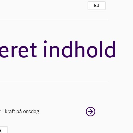
EU
eret indhold
 i kraft på onsdag.
G