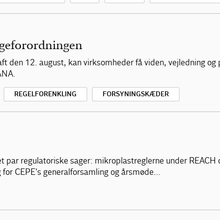
ageforordningen
ft den 12. august, kan virksomheder få viden, vejledning og 
VANA.
REGELFORENKLING
FORSYNINGSKÆDER
et par regulatoriske sager: mikroplastreglerne under REACH 
slag for CEPE's generalforsamling og årsmøde…