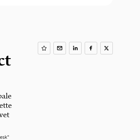
ct
bale
ette
vet
Desk"