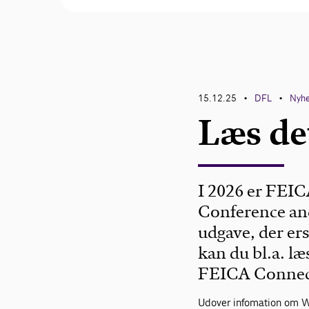
15.12.25
DFL
Nyh
•
•
Læs de
I 2026 er FEIC
Conference an
udgave, der ers
kan du bl.a. l
FEICA Connec
Udover infomation om W