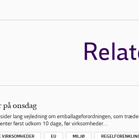
Relat
r på onsdag
 sider lang vejledning om emballageforordningen, som træder
ementer først udkom 10 dage, før virksomheder…
E VIRKSOMHEDER
EU
MILJØ
REGELFORENKLIN