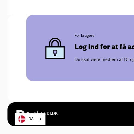
For brugere
Log ind for at få 
Du skal være medlem af DI og 
GÅ TIL DI.DK
DA