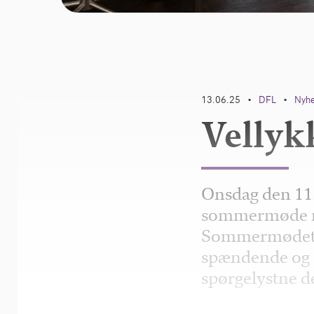
13.06.25
DFL
Nyh
•
•
Vellyk
Onsdag den 11.
sommermøde me
Sommermødet 
spændende og a
spørgelystne d