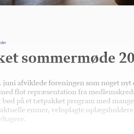
eder
ket sommermøde 2
 juni afviklede foreningen som noget nyt 
d flot repræsentation fra medlemskred
bød på et tætpakket program med mang
ktuelle emner, veloplagte oplægsholdere
eltagere.