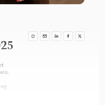
025
et
sen.
e
 og