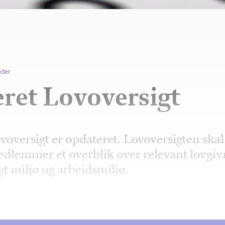
eder
ret Lovoversigt
voversigt er opdateret. Lovoversigten skal
dlemmer et overblik over relevant lovgiv
gt miljø og arbejdsmiljø.