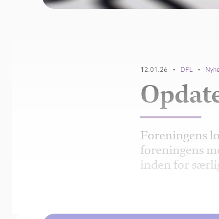
12.01.26
DFL
Nyh
•
•
Opdate
Foreningens lo
foreningens me
inden for særli