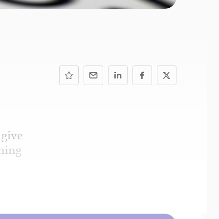
 give
ning