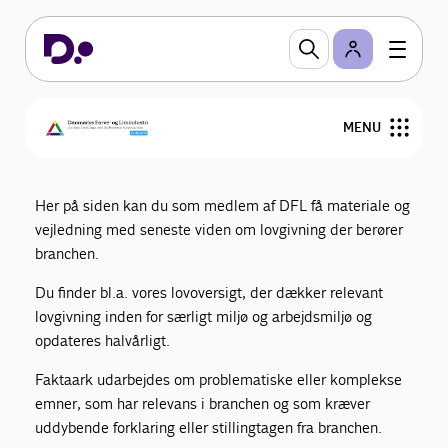
Vejledninger og faktaark
Som medlem af DFL får du adgang til eksklusivt
MENU
materiale som branchespecifikke dokumenter,
lovoversigter, faktaark og vejledninger til din
Om DFL
virksomhed.
Her på siden kan du som medlem af DFL få materiale og
vejledning med seneste viden om lovgivning der berører
Regler og viden
branchen.
Du finder bl.a. vores lovoversigt, der dækker relevant
Arrangementer
lovgivning inden for særligt miljø og arbejdsmiljø og
opdateres halvårligt.
Sektioner
Faktaark udarbejdes om problematiske eller komplekse
Branchevejledninger
emner, som har relevans i branchen og som kræver
uddybende forklaring eller stillingtagen fra branchen.
Bliv medlem