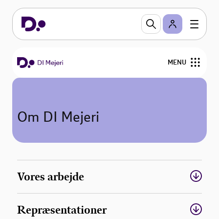
MENU
Overenskomster og personalejura
Om DI Mejeri
Uddannelse
Arbejdsmiljø og samarbejde
Om DI Mejeri
Vores arbejde
Repræsentationer