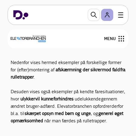
Sikkerhed og sikker
MENU
adfærd på rulletrapper
Regler og love
Nedenfor vises hermed eksempler på forskellige former
for (efter)montering af
afskærmning der sikrer mod fald fra
Arrangementer
rulletrapper
.
Uddannelse og jobmuligheder
Desuden vises også eksempler på kendte faresituationer,
hvor
ulykker vil kunne forhindres
udelukkende gennem
Medlemmer
ændret bruger-adfærd. Elevatorbranchen opfordrer derfor
bl.a. til
skærpet opsyn med børn og unge
, og
generel øget
Om Elevatorbranchen
opmærksomhed
når man færdes på rulletrapper.
Bliv medlem