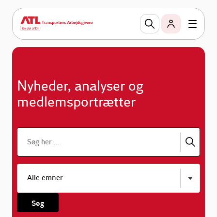
Nyheder, analyser og
medlemsportrætter
Søg