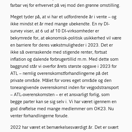
farbar vej for erhvervet på vej mod den grønne omstilling.
Meget tyder på, at vi har et udfordrende år i vente – og
ikke mindst et år med mange ubekendte. En ny DI-
survey viser, at 6 ud af 10 DI-virksomheder er
bekymrede for, at økonomisk-politisk usikkerhed vil være
en barriere for deres vækstmuligheder i 2023. Det er
ikke så overraskende med stigende renter, fortsat
inflation og dalende forbrugertillid m.m. Med dette som
baggrund står vi overfor årets største opgave i 2023 for
ATL – nemlig overenskomstforhandlingerne på det
private område. Målet for vores eget område og den
toneangivende overenskomst inden for vejgodstransport
– ATL-overenskomsten – er et ansvarligt forlig, som
begge parter kan se sig selv i. Vi har været igennem en
god drøftelse med mange medlemmer om OK23. Nu
venter forhandlingerne forude.
2022 har været et bemærkelsesværdigt år. Det er svært