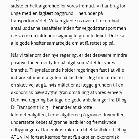
sidste er helt afgørende for vores fremtid. Vi har brug for
unge med en faglært baggrund – herunder på
transportområdet. Vi kan glæde os over et rekordhøjt
antal uddannelsesaftaler inden for vejgodstransport men
desværre en faldende søgning til grundforløbet. Det skal
alle gode kræfter samarbejde om at få rettet op på.
Når vi taler om den nye regering, er det desværre mindre
positive toner, der lyder på afgiftsområdet for vores
branche. Tilsyneladende holder regeringen fast i at ville
indføre kilometerafgiften på lastbiler. Jeg tror, at det er
en skæv vej at gå, hvis målet er at lægge grunden til en
økonomisk bæredygtig grøn omstilling af vores erhverv.
Den nye regering bør tage de gode anbefalinger fra DI og
DI Transport til sig – herunder at skrotte
kilometerafgiften, fjerne afgifterne på grønne drivmidler,
understøtte købet af grønne lastbiler og fremskynde
udbygningen af ladeinfrastrukturen til el-lastbiler. I DI og
ATL vil vi fortsat kæmpe for at få skabt en økonomisk