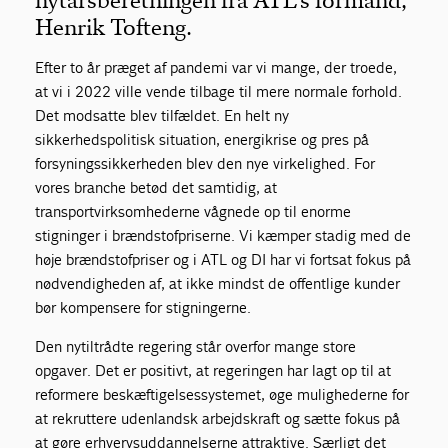
nytårsberetningen fra ATL's formand,
Henrik Tofteng.
Efter to år præget af pandemi var vi mange, der troede,
at vi i 2022 ville vende tilbage til mere normale forhold.
Det modsatte blev tilfældet. En helt ny
sikkerhedspolitisk situation, energikrise og pres på
forsyningssikkerheden blev den nye virkelighed. For
vores branche betød det samtidig, at
transportvirksomhederne vågnede op til enorme
stigninger i brændstofpriserne. Vi kæmper stadig med de
høje brændstofpriser og i ATL og DI har vi fortsat fokus på
nødvendigheden af, at ikke mindst de offentlige kunder
bør kompensere for stigningerne.
Den nytiltrådte regering står overfor mange store
opgaver. Det er positivt, at regeringen har lagt op til at
reformere beskæftigelsessystemet, øge mulighederne for
at rekruttere udenlandsk arbejdskraft og sætte fokus på
at gøre erhvervsuddannelserne attraktive. Særligt det