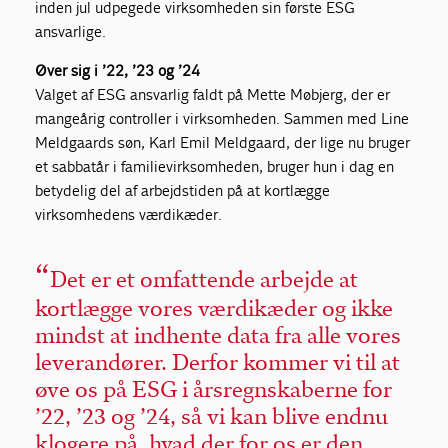
inden jul udpegede virksomheden sin første ESG
ansvarlige.
Øver sig i ’22, ’23 og ’24
Valget af ESG ansvarlig faldt på Mette Møbjerg, der er
mangeårig controller i virksomheden. Sammen med Line
Meldgaards søn, Karl Emil Meldgaard, der lige nu bruger
et sabbatår i familievirksomheden, bruger hun i dag en
betydelig del af arbejdstiden på at kortlægge
virksomhedens værdikæder.
Det er et omfattende arbejde at
kortlægge vores værdikæder og ikke
mindst at indhente data fra alle vores
leverandører. Derfor kommer vi til at
øve os på ESG i årsregnskaberne for
’22, ’23 og ’24, så vi kan blive endnu
klogere på, hvad der for os er den