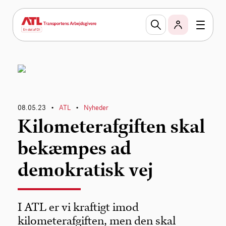
08.05.23
ATL
Nyheder
•
•
Kilometerafgiften skal
bekæmpes ad
demokratisk vej
I ATL er vi kraftigt imod
kilometerafgiften, men den skal