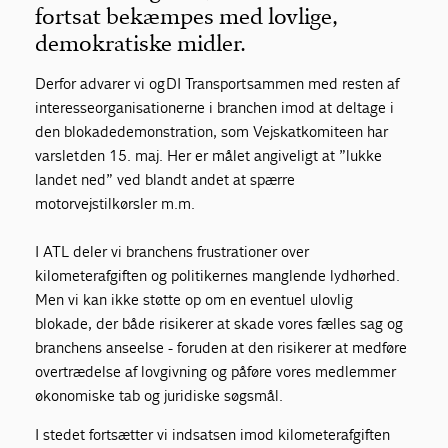
fortsat bekæmpes med lovlige,
demokratiske midler.
Derfor advarer vi og DI Transport sammen med resten af
interesseorganisationerne i branchen imod at deltage i
den blokadedemonstration, som Vejskatkomiteen har
varslet den 15. maj. Her er målet angiveligt at ”lukke
landet ned” ved blandt andet at spærre
motorvejstilkørsler m.m.
I ATL deler vi branchens frustrationer over
kilometerafgiften og politikernes manglende lydhørhed.
Men vi kan ikke støtte op om en eventuel ulovlig
blokade, der både risikerer at skade vores fælles sag og
branchens anseelse - foruden at den risikerer at medføre
overtrædelse af lovgivning og påføre vores medlemmer
økonomiske tab og juridiske søgsmål.
I stedet fortsætter vi indsatsen imod kilometerafgiften