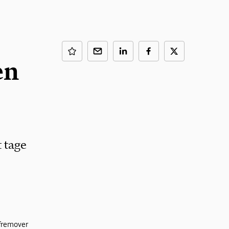
en
 tage
 fremover