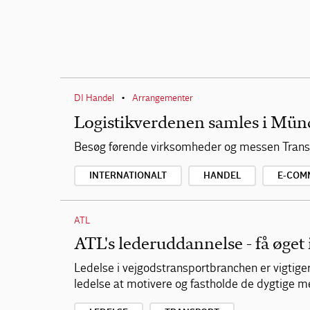
DI Handel
Arrangementer
•
Logistikverdenen samles i Mün
Besøg førende virksomheder og messen Transp
INTERNATIONALT
HANDEL
E-COM
ATL
ATL's lederuddannelse - få øget 
Ledelse i vejgodstransportbranchen er vigtige
ledelse at motivere og fastholde de dygtige 