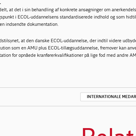
L
delt, at det i sin behandling af konkrete ansøgninger om anerkendel
gspunkt i ECOL-uddannelsens standardiserede indhold og som hidtil
 den indsendte dokumentation.
dstilsynet, at den danske ECOL-uddannelse, der indtil videre udbyd
itution som en AMU plus ECOL-tillægsuddannelse, fremover kan anv
ion for opnåede kranførerkvalifikationer på lige fod med andre A
INTERNATIONALE MEDA