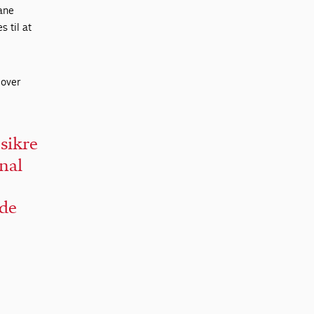
ane
 til at
mover
 sikre
nal
 de