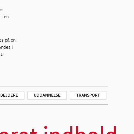
se
 i en
es på en
endes i
MU-
RBEJDERE
UDDANNELSE
TRANSPORT