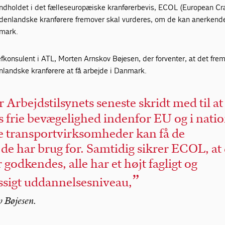
indholdet i det fælleseuropæiske kranførerbevis, ECOL (European Cr
udenlandske kranførere fremover skal vurderes, om de kan anerkendes
nmark.
konsulent i ATL, Morten Arnskov Bøjesen, der forventer, at det fre
denlandske kranførere at få arbejde i Danmark.
 Arbejdstilsynets seneste skridt med til at
s frie bevægelighed indenfor EU og i natio
ke transportvirksomheder kan få de
de har brug for. Samtidig sikrer ECOL, at
 godkendes, alle har et højt fagligt og
sigt uddannelsesniveau,
 Bøjesen.