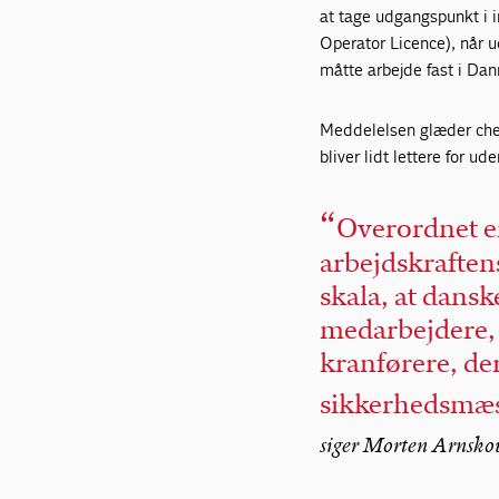
at tage udgangspunkt i 
Operator Licence), når 
måtte arbejde fast i Da
Meddelelsen glæder chef
bliver lidt lettere for u
Overordnet er
arbejdskraften
skala, at dans
medarbejdere, 
kranførere, der
sikkerhedsmæs
siger Morten Arnskov