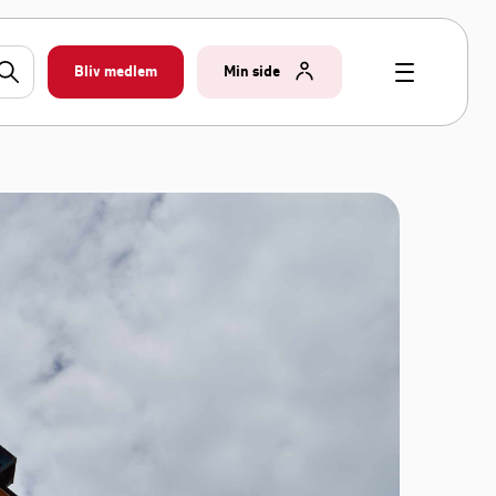
Bliv medlem
Min side