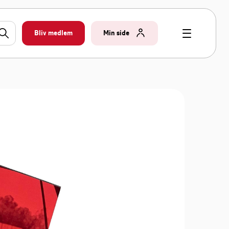
Bliv medlem
Min side