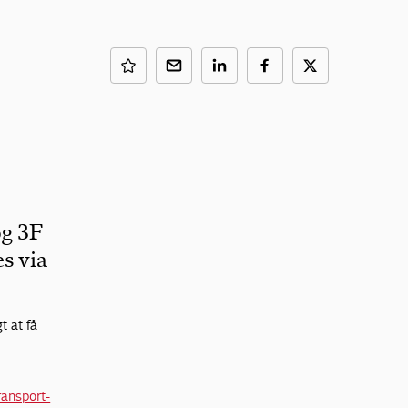
og 3F
es via
t at få
ransport-