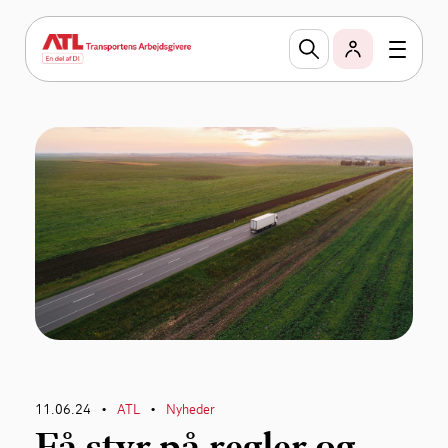
11.06.24
ATL
Nyheder
•
•
Få styr på regler og