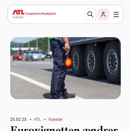
25.02.25
ATL
Nyheder
•
•
Eurovignetten ændrer