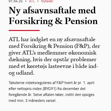
01.04.25
ATL
Nyheder
•
•
Ny afsavnsaftale med
Forsikring & Pension
ATL har indgået en ny afsavnsaftale
med Forsikring & Pension (F&P), der
giver ATL’s medlemmer økonomisk
dækning, hvis der opstår problemer
med et køretøjs lasteevne i både ind-
og udland.
Taksterne indeksreguleres af F&P hvert år pr. 1. april
efter nettopris-index (BYG91) fra december det
foregående år. Selve aftalen løber, indtil den opsiges
med min. 3 måneders varsel.