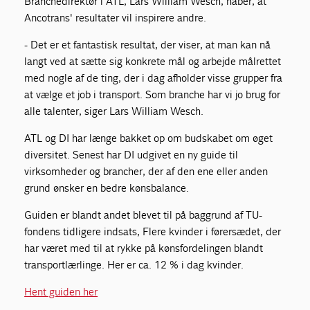
Branchedirektør i ATL, Lars William Wesch, håber, at
Ancotrans' resultater vil inspirere andre.
- Det er et fantastisk resultat, der viser, at man kan nå
langt ved at sætte sig konkrete mål og arbejde målrettet
med nogle af de ting, der i dag afholder visse grupper fra
at vælge et job i transport. Som branche har vi jo brug for
alle talenter, siger Lars William Wesch.
ATL og DI har længe bakket op om budskabet om øget
diversitet. Senest har DI udgivet en ny guide til
virksomheder og brancher, der af den ene eller anden
grund ønsker en bedre kønsbalance.
Guiden er blandt andet blevet til på baggrund af TU-
fondens tidligere indsats, Flere kvinder i førersædet, der
har været med til at rykke på kønsfordelingen blandt
transportlærlinge. Her er ca. 12 % i dag kvinder.
Hent guiden her