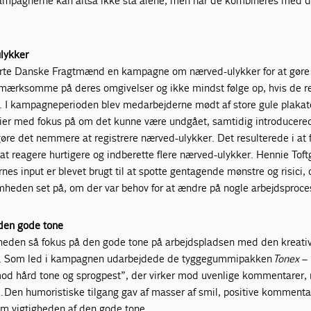
mpagnerne kan altså ikke stå alene, men når de kombineres med di
lykker
ørte Danske Fragtmænd en kampagne om nærved-ulykker for at gøre
ærksomme på deres omgivelser og ikke mindst følge op, hvis de re
 I kampagneperioden blev medarbejderne mødt af store gule plakat
rier med fokus på om det kunne være undgået, samtidig introducere
 gøre det nemmere at registrere nærved-ulykker. Det resulterede i at 
t reagere hurtigere og indberette flere nærved-ulykker. Hennie Tof
nes input er blevet brugt til at spotte gentagende mønstre og risici, 
omheden set på, om der var behov for at ændre på nogle arbejdsproce
 den gode tone
omheden så fokus på den gode tone på arbejdspladsen med den kreati
. Som led i kampagnen udarbejdede de tyggegummipakken
Tonex
– 
od hård tone og sprogpest”, der virker mod uvenlige kommentarer, 
. Den humoristiske tilgang gav af masser af smil, positive kommenta
om vigtigheden af den gode tone.