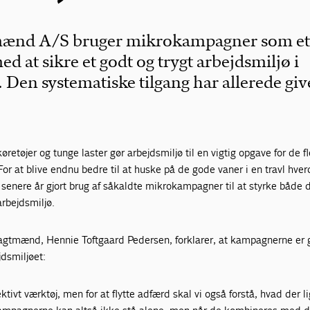
ænd A/S bruger mikrokampagner som et 
med at sikre et godt og trygt arbejdsmiljø i
Den systematiske tilgang har allerede giv
retøjer og tunge laster gør arbejdsmiljø til en vigtig opgave for de f
or at blive endnu bedre til at huske på de gode vaner i en travl hver
enere år gjort brug af såkaldte mikrokampagner til at styrke både 
arbejdsmiljø.
agtmænd, Hennie Toftgaard Pedersen, forklarer, at kampagnerne er g
dsmiljøet:
tivt værktøj, men for at flytte adfærd skal vi også forstå, hvad der l