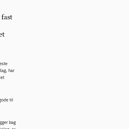
fast
et
leste
dag, har
det
ode til
igger bag