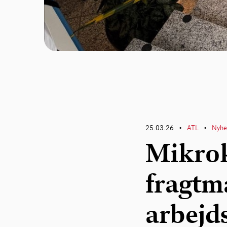
25.03.26
ATL
Nyhe
•
•
Mikro
fragtm
arbejd