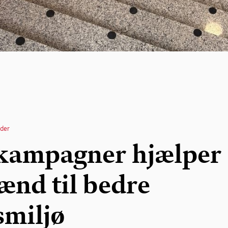
der
kampagner hjælper
ænd til bedre
smiljø