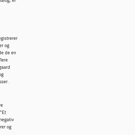
alog, er
gistrerer
er og
de de en
flere
tgaard
og
sser.
ve
”Et
negativ
rer og