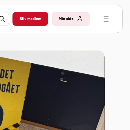
Bliv medlem
Min side