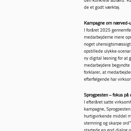
den konkrete adfærd. Ka
de et godt værktøj.
Kampagne om nærved-u
I foråret 2025 gennemf
medarbejderne mere opm
noget uhensigtsmæssigt.
opstillede ulykke-scena
ny digital løsning for at
medarbejdere begyndte a
forklarer, at medarbejder
efterfølgende har virks
Sprogpesten – fokus på
I efteråret satte virks
kampagne, Sprogpesten
hurtigvirkende middel m
stemning og skarpe ord”
startede en god dialog 