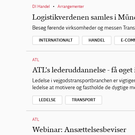
DI Handel
Arrangementer
•
Logistikverdenen samles i Mün
Besøg førende virksomheder og messen Transp
INTERNATIONALT
HANDEL
E-COM
ATL
ATL's lederuddannelse - få øget 
Ledelse i vejgodstransportbranchen er vigtige
ledelse at motivere og fastholde de dygtige 
LEDELSE
TRANSPORT
ATL
Webinar: Ansættelsesbeviser