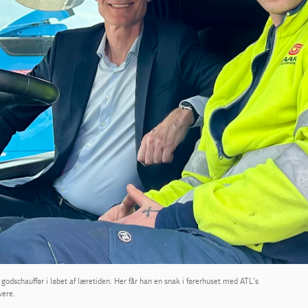
godschauffør i løbet af læretiden. Her får han en snak i førerhuset med ATL’s
vere.