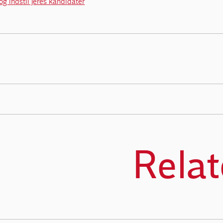
og indstil jeres kandidater
Relat