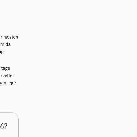
der næsten
som da
up.
g tage
g sætter
kan fejre
26?