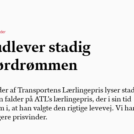
der
dlever stadig
førdrømmen
er af Transportens Lærlingepris lyser sta
 falder på ATL’s lærlingepris, der i sin tid
i, at han valgte den rigtige levevej. Vi ha
ere prisvinder.