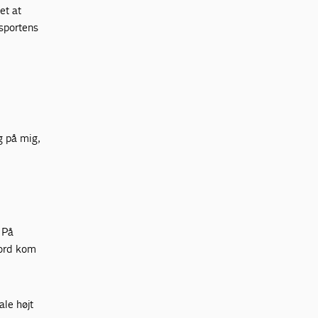
et at
sportens
g på mig,
. På
 ord kom
ale højt