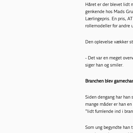
Håret er der blevet lidt
genkende hos Mads Grue 
Lærlingepris. En pris, AT
rollemodeller for andre 
Den oplevelse vækker sta
- Det var en meget overv
siger han og smiler.
Branchen blev gamecha
Siden dengang har han slå
mange måder er han en 
”lidt fumlende ind i bran
Som ung begyndte han tid