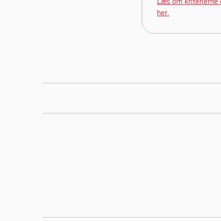
Læs om kriterierne 
her.