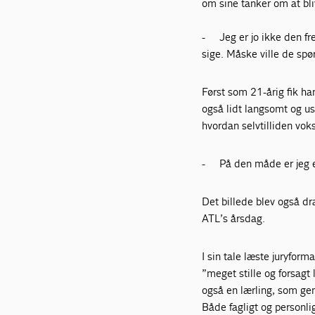
om sine tanker om at bliv
-
Jeg er jo ikke den f
sige. Måske ville de spør
Først som 21-årig fik h
også lidt langsomt og us
hvordan selvtilliden vok
-
På den måde er jeg e
Det billede blev også dr
ATL’s årsdag.
I sin tale læste juryform
”meget stille og forsagt 
også en lærling, som ge
Både fagligt og personli