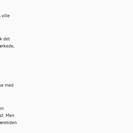
ville
k det
mærkede,
lse med
en
ast. Men
æretiden.