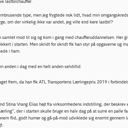
e lastbilchauffør.
rembrusende type, men jeg frygtede nok lidt, hvad min omgangskreds 
ge, om der virkelig ikke var andet, jeg ville end køre lastbil?
an samlet mod til sig og kom i gang med chaufføruddannelsen. Her gi
ikkert i starten. Men skridt for skridt fik han styr på opgaverne og 
sede i ham.
n anden i dag med en helt anden selvtillid.
aget frem, da han fik ATL Transportens Lærlingepris 2019 i forbinde
and Stina Vrang Elias højt fra virksomhedens indstilling, der beskrev 
lærling”, der i starten skulle bruge en halv dag på at surre en palle f
nnem flid, godt humør og gå-på-mod udviklede sig enormt gennem l
gt.