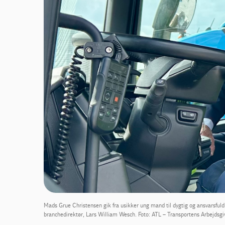
Mads Grue Christensen gik fra usikker ung mand til dygtig og ansvarsfuld 
branchedirektør, Lars William Wesch. Foto: ATL – Transportens Arbejdsgi