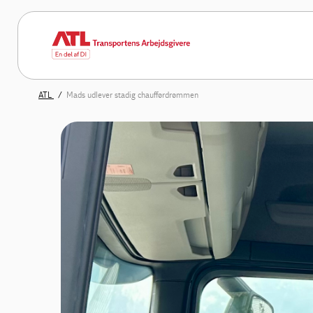
ATL
Mads udlever stadig chaufførdrømmen