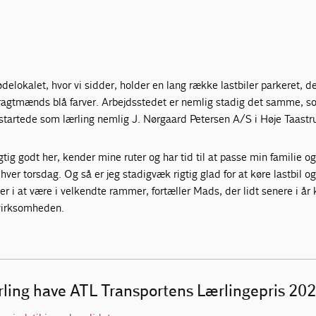
delokalet, hvor vi sidder, holder en lang række lastbiler parkeret, 
Fragtmænds blå farver. Arbejdsstedet er nemlig stadig det samme, 
tartede som lærling nemlig J. Nørgaard Petersen A/S i Høje Taastr
gtig godt her, kender mine ruter og har tid til at passe min familie o
hver torsdag. Og så er jeg stadigvæk rigtig glad for at køre lastbil o
er i at være i velkendte rammer, fortæller Mads, der lidt senere i år 
ievirksomheden.
ærling have ATL Transportens Lærlingepris 20