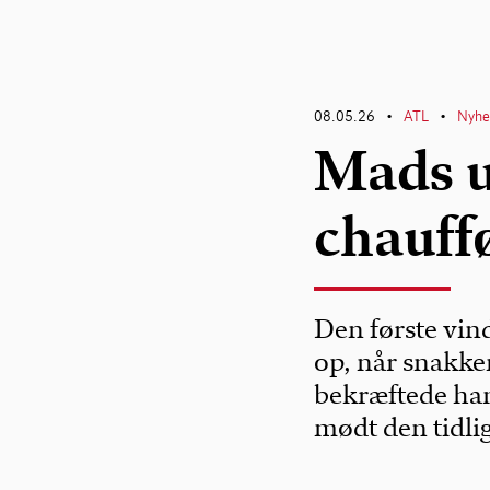
08.05.26
ATL
Nyhe
•
•
Mads u
chauf
Den første vind
op, når snakken
bekræftede ham 
mødt den tidlig