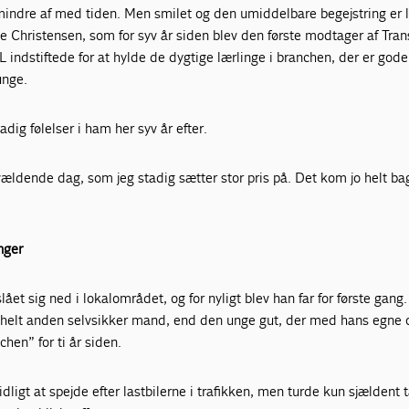
 mindre af med tiden. Men smilet og den umiddelbare begejstring er l
Christensen, som for syv år siden blev den første modtager af Tran
L indstiftede for at hylde de dygtige lærlinge i branchen, der er gode
unge.
dig følelser i ham her syv år efter.
ældende dag, som jeg stadig sætter stor pris på. Det kom jo helt ba
nger
et sig ned i lokalområdet, og for nyligt blev han far for første gang
helt anden selvsikker mand, end den unge gut, der med hans egne
chen” for ti år siden.
ligt at spejde efter lastbilerne i trafikken, men turde kun sjældent t