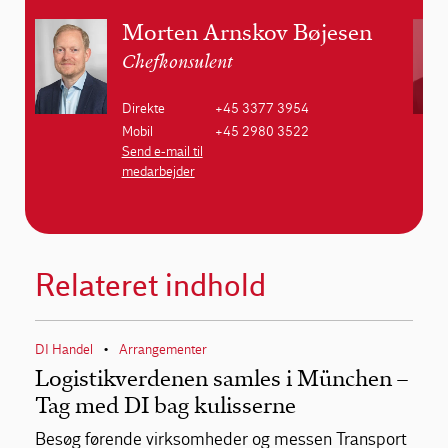
Morten Arnskov Bøjesen
Chefkonsulent
Direkte
+45 3377 3954
Mobil
+45 2980 3522
Send e-mail til
medarbejder
Relateret indhold
DI Handel
Arrangementer
•
Logistikverdenen samles i München –
Tag med DI bag kulisserne
Besøg førende virksomheder og messen Transport