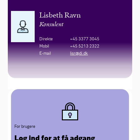
Lisbeth Ravn
Konsulent
Direkte
+45 3377 3045
Mobil
+45 5213 2322
E-mail
lisr@di.dk
For brugere
Log ind for at få adgang