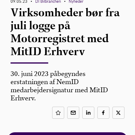
09.05.23
DI Bilbranchen
Nyheder
•
•
Virksomheder bør fra
juli logge på
Motorregistret med
MitID Erhverv
30. juni 2023 påbegyndes
erstatningen af NemID
medarbejdersignatur med MitID
Erhverv.