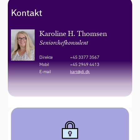
Kontakt
Karoline H. Thomsen
Seniorchefkonsulent
Direkte
+45 3377 3567
Mobil
+45 2949 4413
E-mail
kart@di.dk