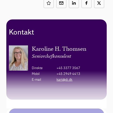
Kontakt
Karoline H. Thomsen
Seniorchefkonsulent
Direkte
+45 3377 3567
Mobil
+45 2949 4413
E-mail
kart@di.dk