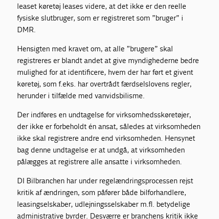
leaset køretøj leases videre, at det ikke er den reelle
fysiske slutbruger, som er registreret som ”bruger” i
DMR.
Hensigten med kravet om, at alle ”brugere” skal
registreres er blandt andet at give myndighederne bedre
mulighed for at identificere, hvem der har ført et givent
køretøj, som f.eks. har overtrådt færdselslovens regler,
herunder i tilfælde med vanvidsbilisme.
Der indføres en undtagelse for virksomhedsskøretøjer,
der ikke er forbeholdt én ansat, således at virksomheden
ikke skal registrere andre end virksomheden. Hensynet
bag denne undtagelse er at undgå, at virksomheden
pålægges at registrere alle ansatte i virksomheden.
DI Bilbranchen har under regelændringsprocessen rejst
kritik af ændringen, som påfører både bilforhandlere,
leasingselskaber, udlejningsselskaber m.fl. betydelige
administrative byrder. Desværre er branchens kritik ikke