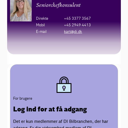
Seniorchefkonsulent
Direkte
+45 3377 3567
Mobil
+45 2949 4413
E-mail
kart@di.dk
For brugere
Log ind for at få adgang
Det er kun medlemmer af DI Bilbranchen, der har